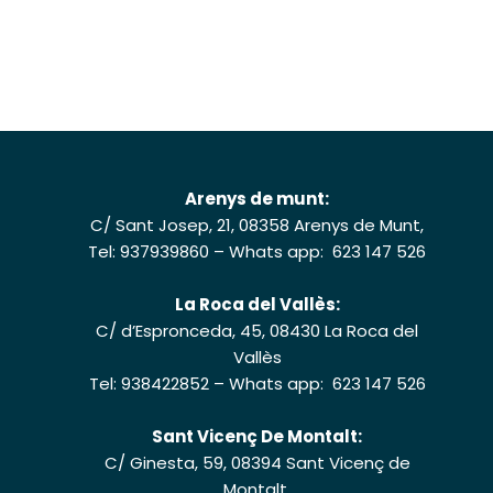
Arenys de munt:
C/ Sant Josep, 21, 08358 Arenys de Munt,
Tel: 937939860
–
Whats app: 623 147 526
La Roca del Vallès:
C/ d’Espronceda, 45, 08430 La Roca del
Vallès
Tel: 938422852
–
Whats app: 623 147 526
Sant Vicenç De Montalt:
C/ Ginesta, 59, 08394 Sant Vicenç de
Montalt,