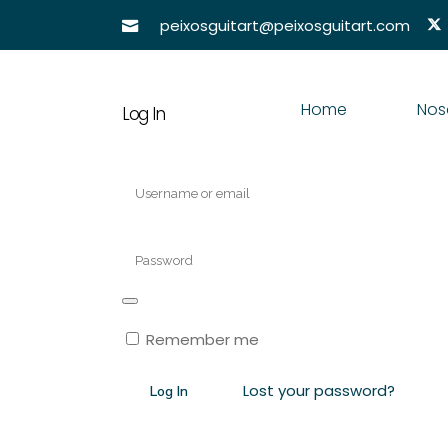
peixosguitart@peixosguitart.com
Home
Nos
Log In
Remember me
Lost your password?