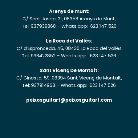
Arenys de munt:
C/ Sant Josep, 21, 08358 Arenys de Munt,
Tel: 937939860
–
Whats app: 623 147 526
La Roca del Vallès:
C/ d’Espronceda, 45, 08430 La Roca del Vallès
Tel: 938422852
–
Whats app: 623 147 526
Sant Vicenç De Montalt:
C/ Ginesta, 59, 08394 Sant Vicenç de Montalt,
Tel: 937914963
–
Whats app: 623 147 526
peixosguitart@peixosguitart.com