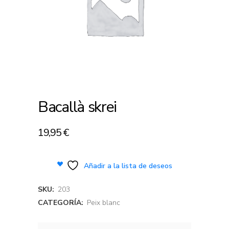
Bacallà skrei
19,95
€
Añadir a la lista de deseos
SKU:
203
CATEGORÍA:
Peix blanc