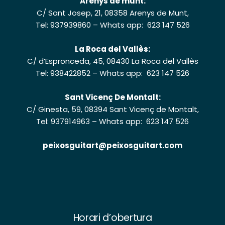
Arenys de munt:
C/ Sant Josep, 21, 08358 Arenys de Munt,
Tel: 937939860
–
Whats app: 623 147 526
La Roca del Vallès:
C/ d’Espronceda, 45, 08430 La Roca del Vallès
Tel: 938422852
–
Whats app: 623 147 526
Sant Vicenç De Montalt:
C/ Ginesta, 59, 08394 Sant Vicenç de Montalt,
Tel: 937914963
–
Whats app: 623 147 526
peixosguitart@peixosguitart.com
Horari d’obertura