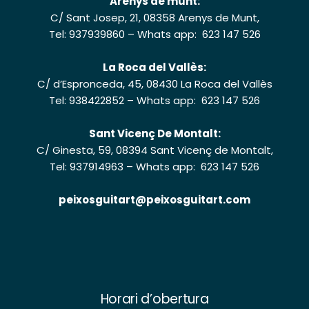
Arenys de munt:
C/ Sant Josep, 21, 08358 Arenys de Munt,
Tel: 937939860
–
Whats app: 623 147 526
La Roca del Vallès:
C/ d’Espronceda, 45, 08430 La Roca del Vallès
Tel: 938422852
–
Whats app: 623 147 526
Sant Vicenç De Montalt:
C/ Ginesta, 59, 08394 Sant Vicenç de Montalt,
Tel: 937914963
–
Whats app: 623 147 526
peixosguitart@peixosguitart.com
Horari d’obertura