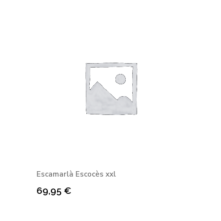
Escamarlà Escocès xxl
69,95
€