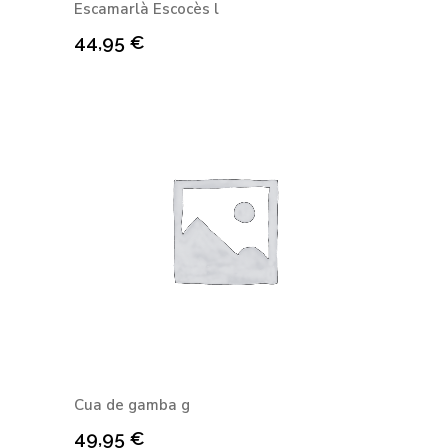
Escamarlà Escocès l
44,95
€
Cua de gamba g
49,95
€