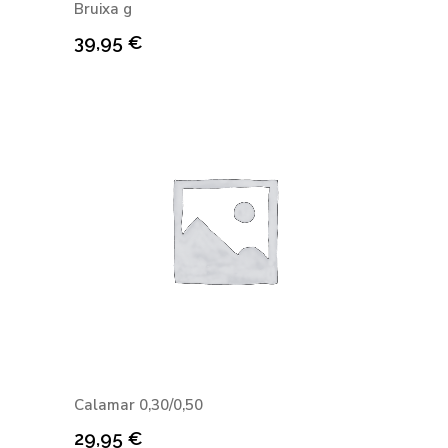
Bruixa g
39,95
€
Calamar 0,30/0,50
29,95
€