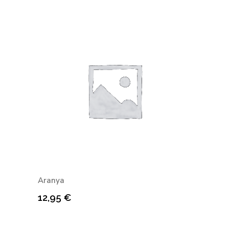
Aranya
12,95
€