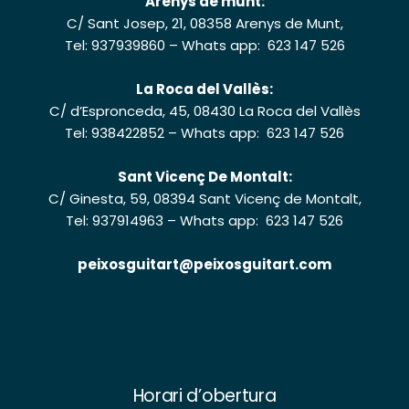
Arenys de munt:
C/ Sant Josep, 21, 08358 Arenys de Munt,
Tel: 937939860
–
Whats app: 623 147 526
La Roca del Vallès:
C/ d’Espronceda, 45, 08430 La Roca del Vallès
Tel: 938422852
–
Whats app: 623 147 526
Sant Vicenç De Montalt:
C/ Ginesta, 59, 08394 Sant Vicenç de Montalt,
Tel: 937914963
–
Whats app: 623 147 526
peixosguitart@peixosguitart.com
Horari d’obertura