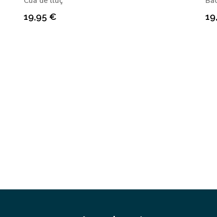
Cua de lluç
Bac
19,95
€
19