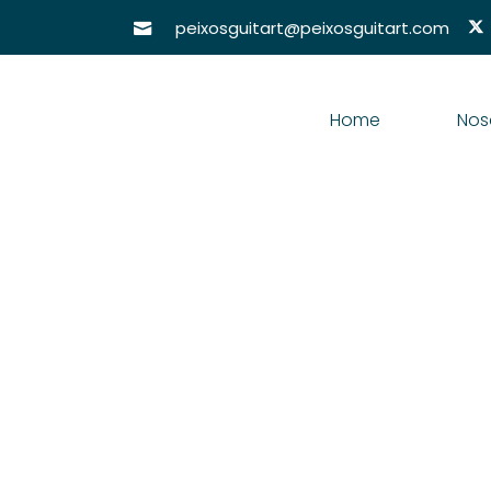
peixosguitart@peixosguitart.com
Home
Nos