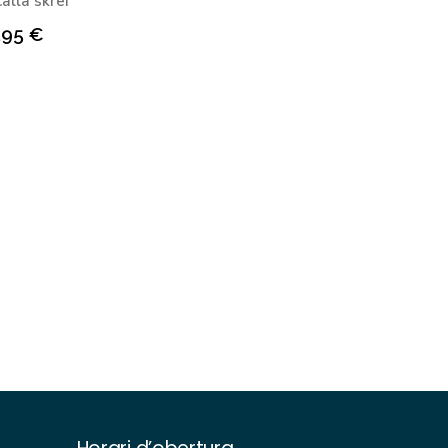
allà skrei
,95
€