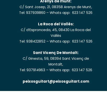
Arenys de munt:
C/ Sant Josep, 21, 08358 Arenys de Munt,
Tel: 937939860
–
Whats app: 623 147 526
La Roca del Vallès:
C/ d’Espronceda, 45, 08430 La Roca del
Vallès
Tel: 938422852
–
Whats app: 623 147 526
Sant Vicenç De Montalt:
C/ Ginesta, 59, 08394 Sant Vicenç de
Montalt,
Tel: 937914963
–
Whats app: 623 147 526
peixosguitart@peixosguitart.com