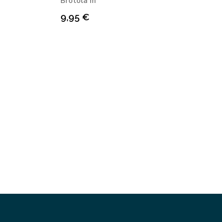
Bròtola m
9,95
€