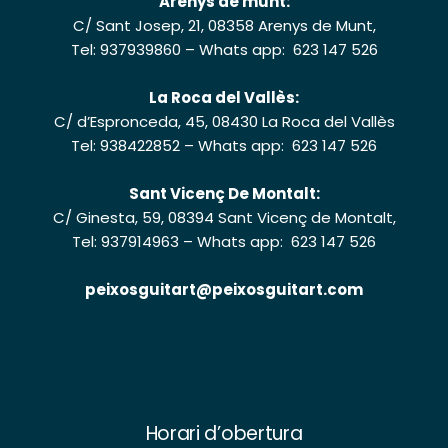
Arenys de munt:
C/ Sant Josep, 21, 08358 Arenys de Munt,
Tel: 937939860
–
Whats app: 623 147 526
La Roca del Vallès:
C/ d’Espronceda, 45, 08430 La Roca del Vallès
Tel: 938422852
–
Whats app: 623 147 526
Sant Vicenç De Montalt:
C/ Ginesta, 59, 08394 Sant Vicenç de Montalt,
Tel: 937914963
–
Whats app: 623 147 526
peixosguitart@peixosguitart.com
Horari d’obertura