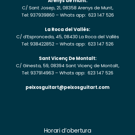
Arenys de munt:
C/ Sant Josep, 21, 08358 Arenys de Munt,
Tel: 937939860
–
Whats app: 623 147 526
La Roca del Vallès:
C/ d’Espronceda, 45, 08430 La Roca del Vallès
Tel: 938422852
–
Whats app: 623 147 526
Sant Vicenç De Montalt:
C/ Ginesta, 59, 08394 Sant Vicenç de Montalt,
Tel: 937914963
–
Whats app: 623 147 526
peixosguitart@peixosguitart.com
Horari d’obertura