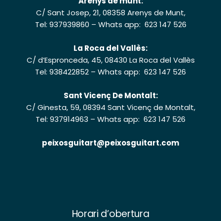
Arenys de munt:
C/ Sant Josep, 21, 08358 Arenys de Munt,
Tel: 937939860
–
Whats app: 623 147 526
La Roca del Vallès:
C/ d’Espronceda, 45, 08430 La Roca del Vallès
Tel: 938422852
–
Whats app: 623 147 526
Sant Vicenç De Montalt:
C/ Ginesta, 59, 08394 Sant Vicenç de Montalt,
Tel: 937914963
–
Whats app: 623 147 526
peixosguitart@peixosguitart.com
Horari d’obertura