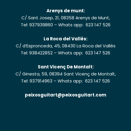
Arenys de munt:
C/ Sant Josep, 21, 08358 Arenys de Munt,
Tel: 937939860
–
Whats app: 623 147 526
La Roca del Vallès:
C/ d’Espronceda, 45, 08430 La Roca del Vallès
Tel: 938422852
–
Whats app: 623 147 526
Sant Vicenç De Montalt:
C/ Ginesta, 59, 08394 Sant Vicenç de Montalt,
Tel: 937914963
–
Whats app: 623 147 526
peixosguitart@peixosguitart.com