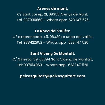
Arenys de munt:
C/ Sant Josep, 21, 08358 Arenys de Munt,
Tel: 937939860
–
Whats app: 623 147 526
La Roca del Vallès:
C/ d’Espronceda, 45, 08430 La Roca del Vallès
Tel: 938422852
–
Whats app: 623 147 526
Sant Vicenç De Montalt:
C/ Ginesta, 59, 08394 Sant Vicenç de Montalt,
Tel: 937914963
–
Whats app: 623 147 526
peixosguitart@peixosguitart.com