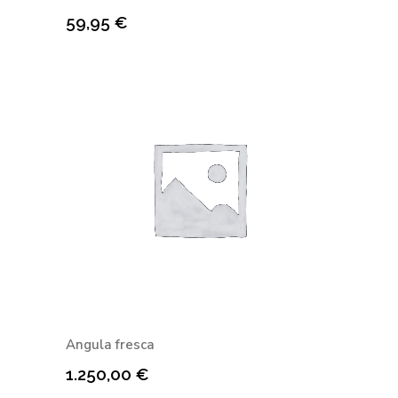
59,95
€
Angula fresca
1.250,00
€