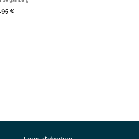
a de gamba g
,95
€