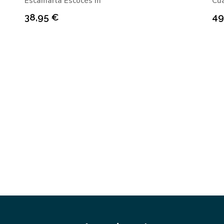
Escamarlà Escocès m
Cu
38,95
€
49