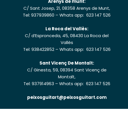
Arenys de munt:
C/ Sant Josep, 21, 08358 Arenys de Munt,
Tel: 937939860
–
Whats app: 623 147 526
La Roca del Vallès:
C/ d’Espronceda, 45, 08430 La Roca del
Vallès
Tel: 938422852
–
Whats app: 623 147 526
Sant Vicenç De Montalt:
C/ Ginesta, 59, 08394 Sant Vicenç de
Montalt,
Tel: 937914963
–
Whats app: 623 147 526
peixosguitart@peixosguitart.com