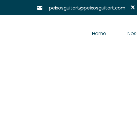
peixosguitart@peixosguitart.com
Home
Nos