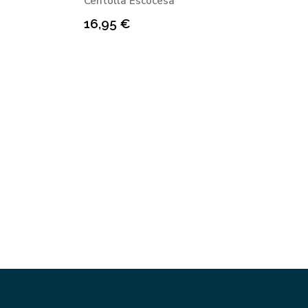
Centolla Escocesa
16,95
€