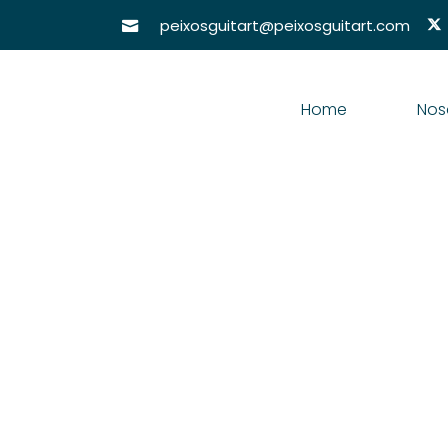
peixosguitart@peixosguitart.com
Home
Nos