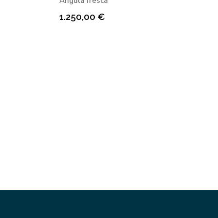
Angula fresca
1.250,00
€