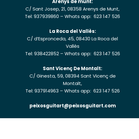
Arenys de munt:
C/ Sant Josep, 21, 08358 Arenys de Munt,
Tel: 937939860
–
Whats app: 623 147 526
La Roca del Vallès:
C/ d’Espronceda, 45, 08430 La Roca del
Vallès
Tel: 938422852
–
Whats app: 623 147 526
Sant Vicenç De Montalt:
C/ Ginesta, 59, 08394 Sant Vicenç de
Montalt,
Tel: 937914963
–
Whats app: 623 147 526
peixosguitart@peixosguitart.com