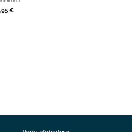
camarlà m
,95
€