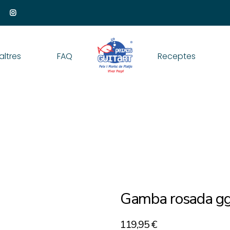
altres
FAQ
Receptes
Gamba rosada g
119,95
€