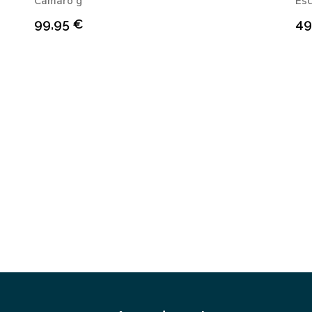
Camarò g
Es
99,95
€
49