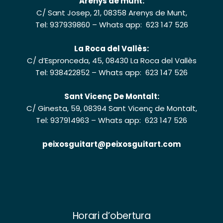
Arenys de munt:
C/ Sant Josep, 21, 08358 Arenys de Munt,
Tel: 937939860
–
Whats app: 623 147 526
La Roca del Vallès:
C/ d’Espronceda, 45, 08430 La Roca del Vallès
Tel: 938422852
–
Whats app: 623 147 526
Sant Vicenç De Montalt:
C/ Ginesta, 59, 08394 Sant Vicenç de Montalt,
Tel: 937914963
–
Whats app: 623 147 526
peixosguitart@peixosguitart.com
Horari d’obertura