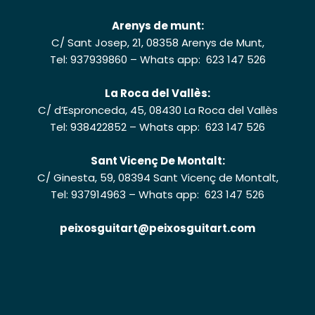
Arenys de munt:
C/ Sant Josep, 21, 08358 Arenys de Munt,
Tel: 937939860
–
Whats app: 623 147 526
La Roca del Vallès:
C/ d’Espronceda, 45, 08430 La Roca del Vallès
Tel: 938422852
–
Whats app: 623 147 526
Sant Vicenç De Montalt:
C/ Ginesta, 59, 08394 Sant Vicenç de Montalt,
Tel: 937914963
–
Whats app: 623 147 526
peixosguitart@peixosguitart.com