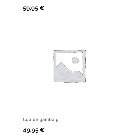
59,95
€
Cua de gamba g
49,95
€