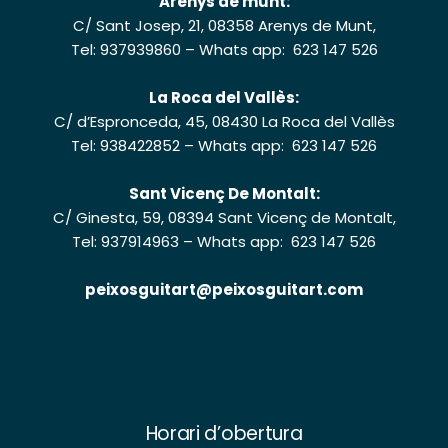
Arenys de munt:
C/ Sant Josep, 21, 08358 Arenys de Munt,
Tel: 937939860
–
Whats app: 623 147 526
La Roca del Vallès:
C/ d’Espronceda, 45, 08430 La Roca del Vallès
Tel: 938422852
–
Whats app: 623 147 526
Sant Vicenç De Montalt:
C/ Ginesta, 59, 08394 Sant Vicenç de Montalt,
Tel: 937914963
–
Whats app: 623 147 526
peixosguitart@peixosguitart.com
Horari d’obertura