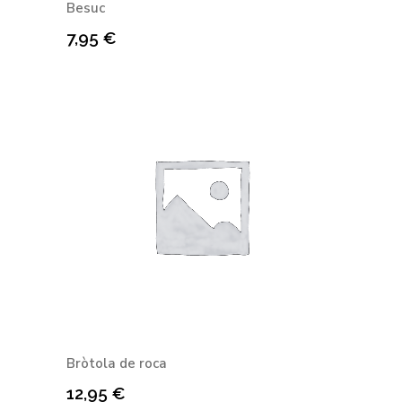
Besuc
7,95
€
Bròtola de roca
12,95
€