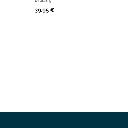
Bruixa g
39,95
€