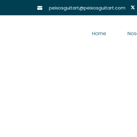
peixosguitart@peixosguitart.com
Home
Nos