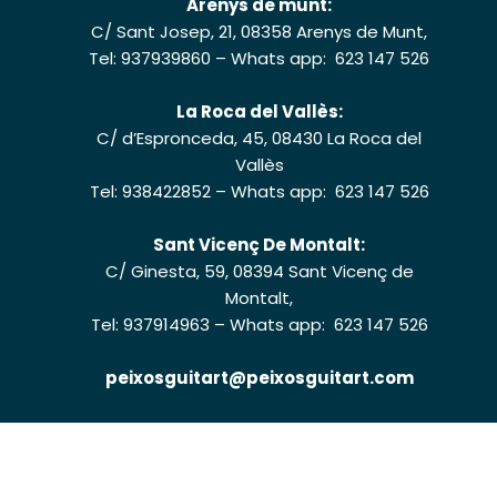
Arenys de munt:
C/ Sant Josep, 21, 08358 Arenys de Munt,
Tel: 937939860
–
Whats app: 623 147 526
La Roca del Vallès:
C/ d’Espronceda, 45, 08430 La Roca del
Vallès
Tel: 938422852
–
Whats app: 623 147 526
Sant Vicenç De Montalt:
C/ Ginesta, 59, 08394 Sant Vicenç de
Montalt,
Tel: 937914963
–
Whats app: 623 147 526
peixosguitart@peixosguitart.com