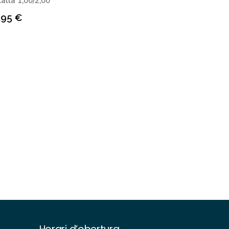
allà 1,00/2,00
,95
€