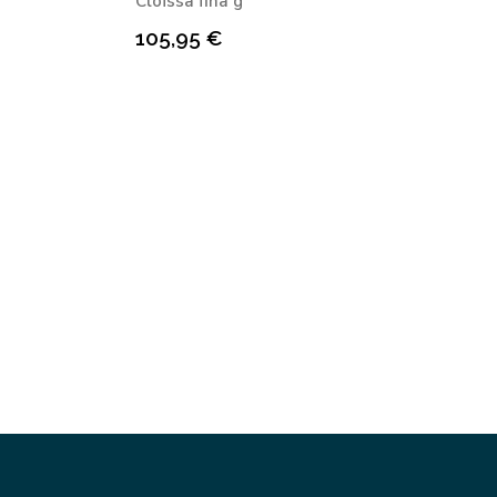
Cloïssa fina g
105,95
€