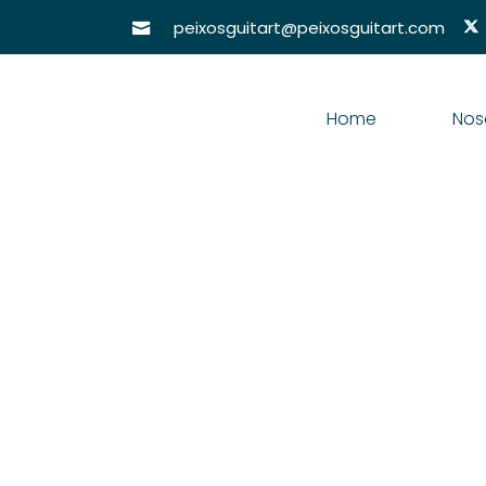
peixosguitart@peixosguitart.com
Home
Nos