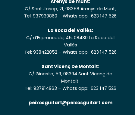
Arenys de munt:
C/ Sant Josep, 21, 08358 Arenys de Munt,
Tel: 937939860
–
Whats app: 623 147 526
La Roca del Vallès:
C/ d’Espronceda, 45, 08430 La Roca del
Vallès
Tel: 938422852
–
Whats app: 623 147 526
Sant Vicenç De Montalt:
C/ Ginesta, 59, 08394 Sant Vicenç de
Montalt,
Tel: 937914963
–
Whats app: 623 147 526
peixosguitart@peixosguitart.com