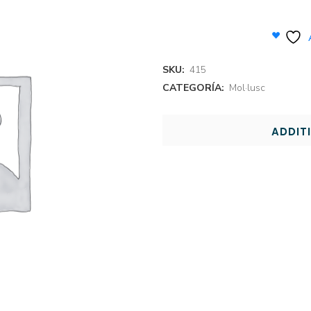
SKU:
415
CATEGORÍA:
Mol·lusc
ADDIT