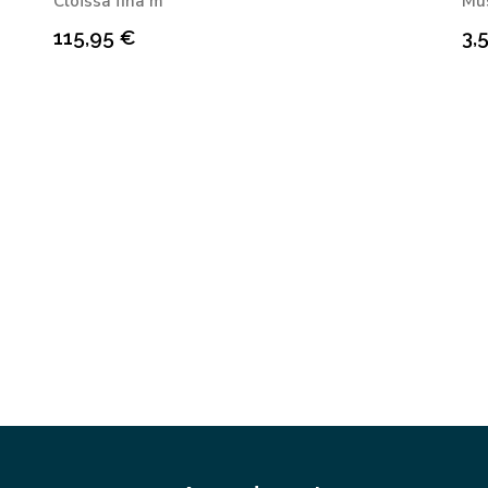
Cloïssa fina m
Mus
115,95
€
3,