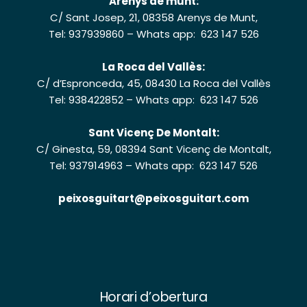
Arenys de munt:
C/ Sant Josep, 21, 08358 Arenys de Munt,
Tel: 937939860
–
Whats app: 623 147 526
La Roca del Vallès:
C/ d’Espronceda, 45, 08430 La Roca del Vallès
Tel: 938422852
–
Whats app: 623 147 526
Sant Vicenç De Montalt:
C/ Ginesta, 59, 08394 Sant Vicenç de Montalt,
Tel: 937914963
–
Whats app: 623 147 526
peixosguitart@peixosguitart.com
Horari d’obertura