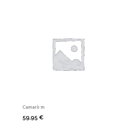
Camarò m
59,95
€