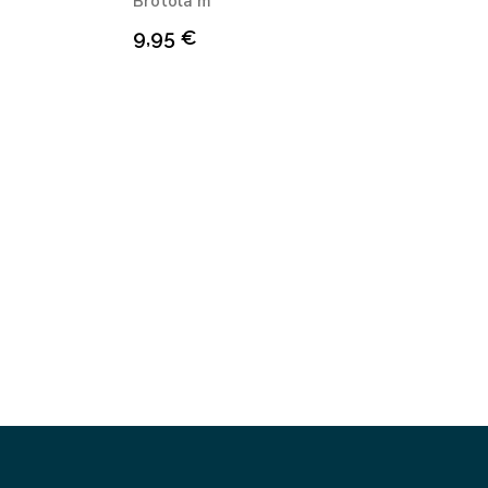
Bròtola m
9,95
€