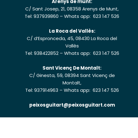
Arenys de munt:
C/ Sant Josep, 21, 08358 Arenys de Munt,
Tel: 937939860
–
Whats app: 623 147 526
La Roca del Vallès:
C/ d’Espronceda, 45, 08430 La Roca del
Vallès
Tel: 938422852
–
Whats app: 623 147 526
Sant Vicenç De Montalt:
C/ Ginesta, 59, 08394 Sant Vicenç de
Montalt,
Tel: 937914963
–
Whats app: 623 147 526
peixosguitart@peixosguitart.com