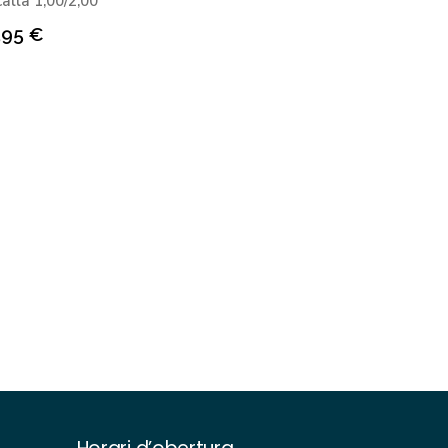
allà 1,00/2,00
,95
€