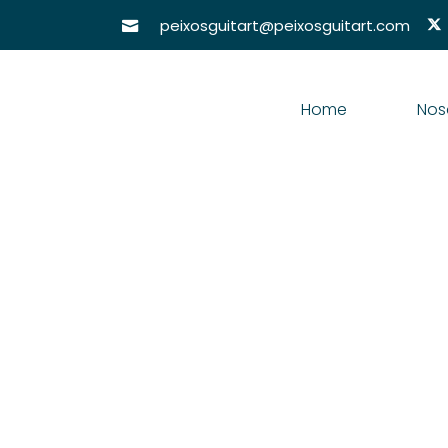
peixosguitart@peixosguitart.com
Home
Nos