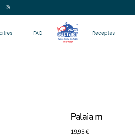
altres
FAQ
Receptes
Palaia m
19,95
€