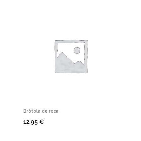
Bròtola de roca
12,95
€