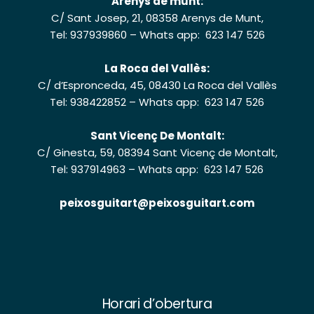
Arenys de munt:
C/ Sant Josep, 21, 08358 Arenys de Munt,
Tel: 937939860
–
Whats app: 623 147 526
La Roca del Vallès:
C/ d’Espronceda, 45, 08430 La Roca del Vallès
Tel: 938422852
–
Whats app: 623 147 526
Sant Vicenç De Montalt:
C/ Ginesta, 59, 08394 Sant Vicenç de Montalt,
Tel: 937914963
–
Whats app: 623 147 526
peixosguitart@peixosguitart.com
Horari d’obertura