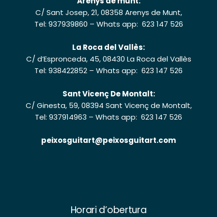
Arenys de munt:
C/ Sant Josep, 21, 08358 Arenys de Munt,
Tel: 937939860
–
Whats app: 623 147 526
La Roca del Vallès:
C/ d’Espronceda, 45, 08430 La Roca del Vallès
Tel: 938422852
–
Whats app: 623 147 526
Sant Vicenç De Montalt:
C/ Ginesta, 59, 08394 Sant Vicenç de Montalt,
Tel: 937914963
–
Whats app: 623 147 526
peixosguitart@peixosguitart.com
Horari d’obertura