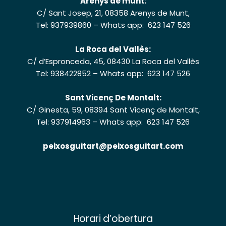
Arenys de munt:
C/ Sant Josep, 21, 08358 Arenys de Munt,
Tel: 937939860
–
Whats app: 623 147 526
La Roca del Vallès:
C/ d’Espronceda, 45, 08430 La Roca del Vallès
Tel: 938422852
–
Whats app: 623 147 526
Sant Vicenç De Montalt:
C/ Ginesta, 59, 08394 Sant Vicenç de Montalt,
Tel: 937914963
–
Whats app: 623 147 526
peixosguitart@peixosguitart.com
Horari d’obertura