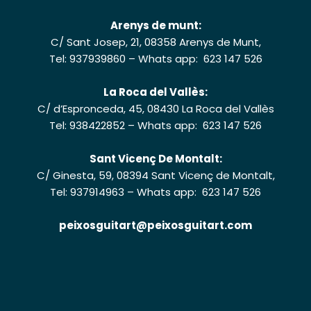
Arenys de munt:
C/ Sant Josep, 21, 08358 Arenys de Munt,
Tel: 937939860
–
Whats app: 623 147 526
La Roca del Vallès:
C/ d’Espronceda, 45, 08430 La Roca del Vallès
Tel: 938422852
–
Whats app: 623 147 526
Sant Vicenç De Montalt:
C/ Ginesta, 59, 08394 Sant Vicenç de Montalt,
Tel: 937914963
–
Whats app: 623 147 526
peixosguitart@peixosguitart.com