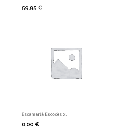
59,95
€
Escamarlà Escocès xl
0,00
€