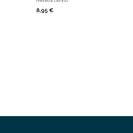
Navalla canyut
8,95
€