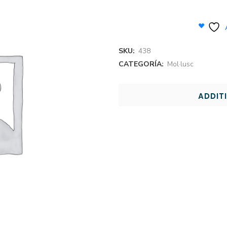
SKU:
438
CATEGORÍA:
Mol·lusc
ADDIT