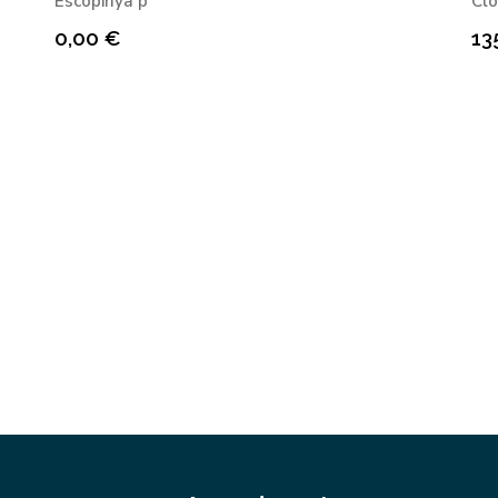
Escopinya p
Clo
0,00
€
13