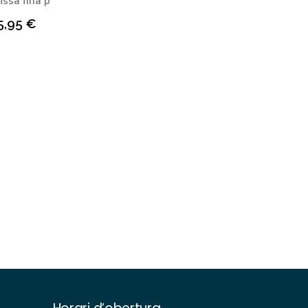
ïssa fina p
5,95
€