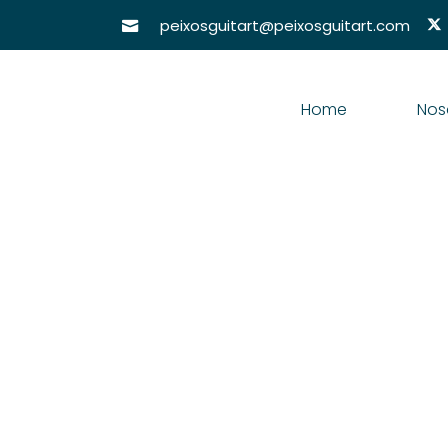
peixosguitart@peixosguitart.com
Home
Nos