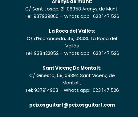
Arenys de munt:
C/ Sant Josep, 21, 08358 Arenys de Munt,
Tel: 937939860
–
Whats app: 623 147 526
La Roca del Vallès:
C/ d’Espronceda, 45, 08430 La Roca del
Vallès
Tel: 938422852
–
Whats app: 623 147 526
Sant Vicenç De Montalt:
C/ Ginesta, 59, 08394 Sant Vicenç de
Montalt,
Tel: 937914963
–
Whats app: 623 147 526
peixosguitart@peixosguitart.com