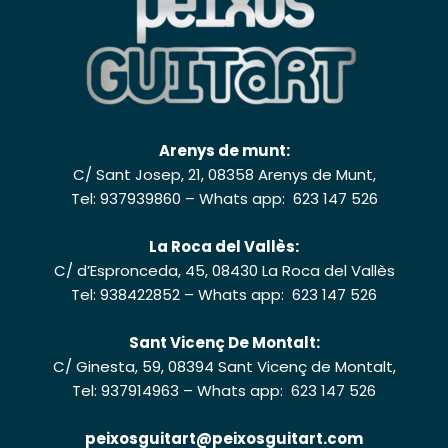
Arenys de munt:
C/ Sant Josep, 21, 08358 Arenys de Munt,
Tel: 937939860
–
Whats app: 623 147 526
La Roca del Vallès:
C/ d’Espronceda, 45, 08430 La Roca del Vallès
Tel: 938422852
–
Whats app: 623 147 526
Sant Vicenç De Montalt:
C/ Ginesta, 59, 08394 Sant Vicenç de Montalt,
Tel: 937914963
–
Whats app: 623 147 526
peixosguitart@peixosguitart.com