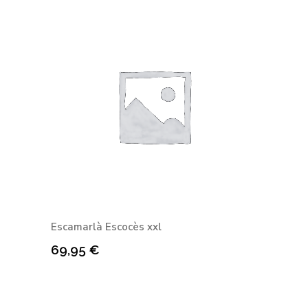
Escamarlà Escocès xxl
69,95
€