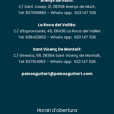
Arenys de munt:
C/ Sant Josep, 21, 08358 Arenys de Munt,
Tel: 937939860
–
Whats app: 623 147 526
La Roca del Vallès:
C/ d’Espronceda, 45, 08430 La Roca del Vallès
Tel: 938422852
–
Whats app: 623 147 526
Sant Vicenç De Montalt:
C/ Ginesta, 59, 08394 Sant Vicenç de Montalt,
Tel: 937914963
–
Whats app: 623 147 526
peixosguitart@peixosguitart.com
Horari d’obertura