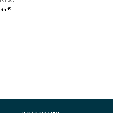
 de lluç
,95
€