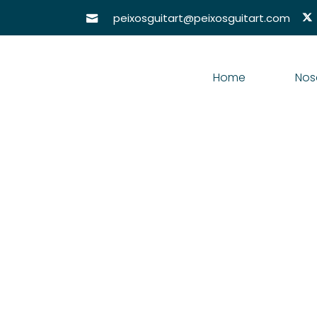
peixosguitart@peixosguitart.com
Home
Nos