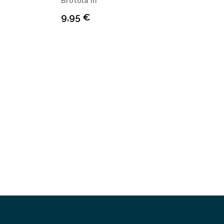
Bròtola m
9,95
€