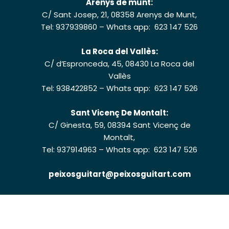
Arenys de munt:
C/ Sant Josep, 21, 08358 Arenys de Munt,
Tel: 937939860
–
Whats app: 623 147 526
La Roca del Vallès:
C/ d’Espronceda, 45, 08430 La Roca del
Vallès
Tel: 938422852
–
Whats app: 623 147 526
Sant Vicenç De Montalt:
C/ Ginesta, 59, 08394 Sant Vicenç de
Montalt,
Tel: 937914963
–
Whats app: 623 147 526
peixosguitart@peixosguitart.com