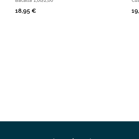
Bacallà 1,00/2,00
Cua
18,95
€
19