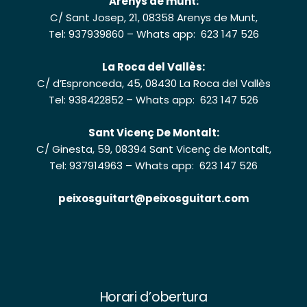
Arenys de munt:
C/ Sant Josep, 21, 08358 Arenys de Munt,
Tel: 937939860
–
Whats app: 623 147 526
La Roca del Vallès:
C/ d’Espronceda, 45, 08430 La Roca del Vallès
Tel: 938422852
–
Whats app: 623 147 526
Sant Vicenç De Montalt:
C/ Ginesta, 59, 08394 Sant Vicenç de Montalt,
Tel: 937914963
–
Whats app: 623 147 526
peixosguitart@peixosguitart.com
Horari d’obertura