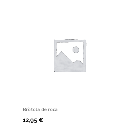
Bròtola de roca
12,95
€