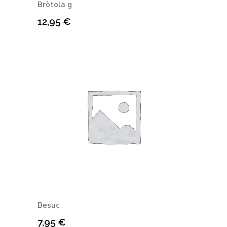
Bròtola g
12,95
€
Besuc
7,95
€