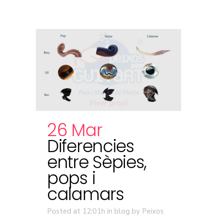
26 Mar
Diferencies
entre Sèpies,
pops i
calamars
Posted at 12:01h
in
blog
by
Peixos