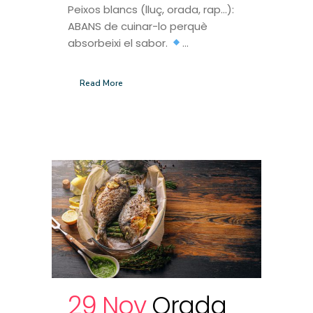
Peixos blancs (lluç, orada, rap…):
ABANS de cuinar-lo perquè
absorbeixi el sabor.
...
Read More
29 Nov
Orada