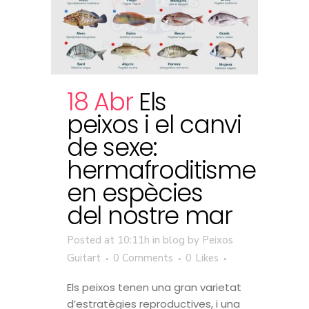
18 Abr
Els
peixos i el canvi
de sexe:
hermafroditisme
en espècies
del nostre mar
Posted at 10:11h
in
blog
by
Peixos
Guitart
0 Comments
0
Likes
Els peixos tenen una gran varietat
d’estratègies reproductives, i una