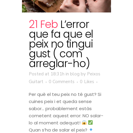
21 Feb
L’error
que fa que el
peix no tingui
gust ( com
arreglar-ho)
Posted at 18:31h
in
blog
by
Peixos
Guitart
0 Comments
0
Likes
Per què el teu peix no té gust? Si
cuines peix i et queda sense
sabor… probablement estàs
cometent aquest error: NO salar-
lo al moment adequat!
Quan s’ha de salar el peix?