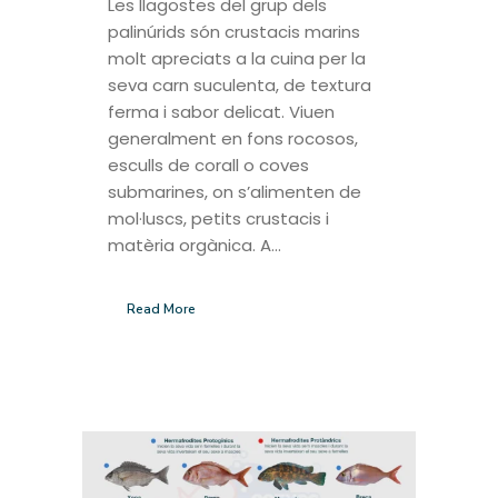
Les llagostes del grup dels
palinúrids són crustacis marins
molt apreciats a la cuina per la
seva carn suculenta, de textura
ferma i sabor delicat. Viuen
generalment en fons rocosos,
esculls de corall o coves
submarines, on s’alimenten de
mol·luscs, petits crustacis i
matèria orgànica. A...
Read More