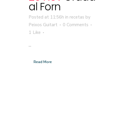
al Forn
Posted at 11:56h
in
recetas
by
Peixos Guitart
0 Comments
1
Like
...
Read More