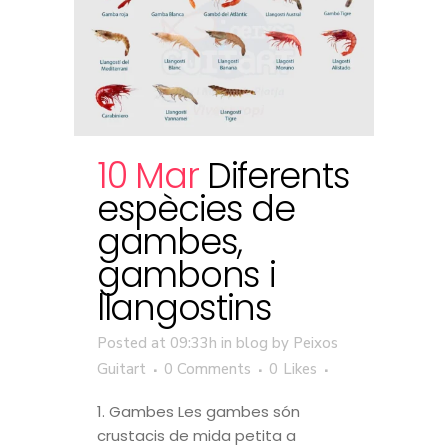
10 Mar
Diferents
espècies de
gambes,
gambons i
llangostins
Posted at 09:33h
in
blog
by
Peixos
Guitart
0 Comments
0
Likes
1. Gambes Les gambes són
crustacis de mida petita a