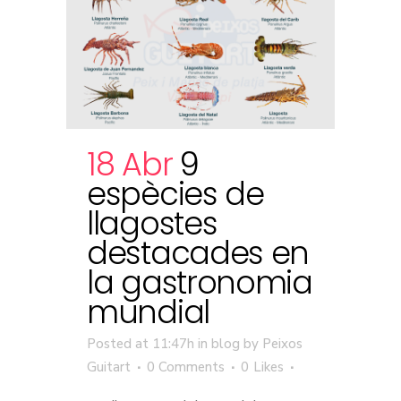
18 Abr
9
espècies de
llagostes
destacades en
la gastronomia
mundial
Posted at 11:47h
in
blog
by
Peixos
Guitart
0 Comments
0
Likes