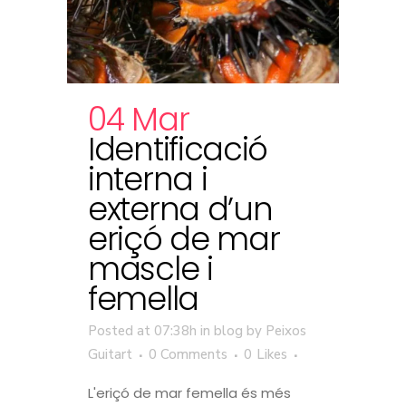
04 Mar
Identificació
interna i
externa d’un
eriçó de mar
mascle i
femella
Posted at 07:38h
in
blog
by
Peixos
Guitart
0 Comments
0
Likes
L'eriçó de mar femella és més