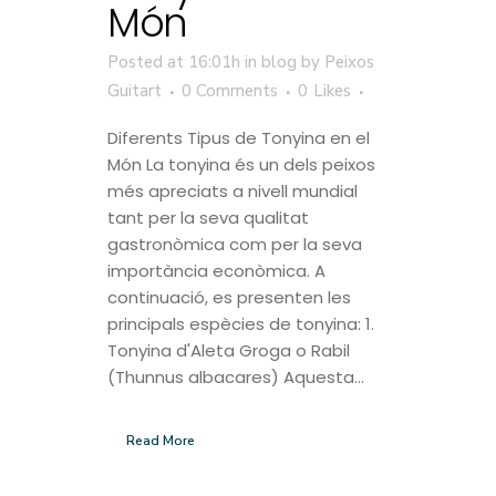
Món
Posted at 16:01h
in
blog
by
Peixos
Guitart
0 Comments
0
Likes
Diferents Tipus de Tonyina en el
Món La tonyina és un dels peixos
més apreciats a nivell mundial
tant per la seva qualitat
gastronòmica com per la seva
importància econòmica. A
continuació, es presenten les
principals espècies de tonyina: 1.
Tonyina d'Aleta Groga o Rabil
(Thunnus albacares) Aquesta...
Read More